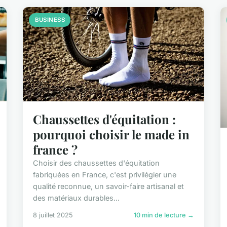
BUSINESS
Chaussettes d'équitation :
pourquoi choisir le made in
france ?
Choisir des chaussettes d'équitation
fabriquées en France, c'est privilégier une
qualité reconnue, un savoir-faire artisanal et
des matériaux durables...
8 juillet 2025
10 min de lecture →