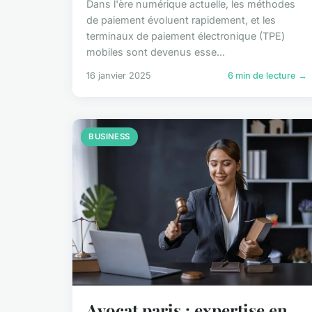
Dans l'ère numérique actuelle, les méthodes
de paiement évoluent rapidement, et les
terminaux de paiement électronique (TPE)
mobiles sont devenus esse...
16 janvier 2025
6 min de lecture →
BUSINESS
Avocat paris : expertise en