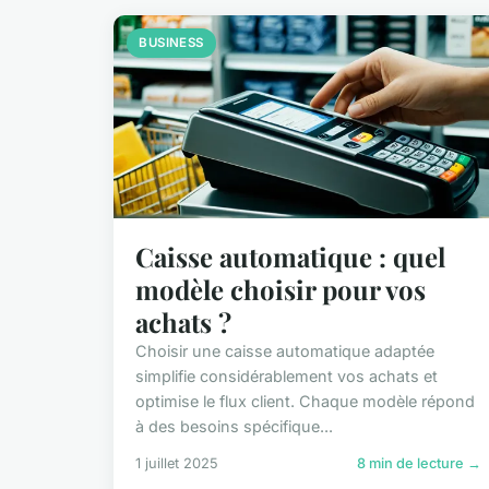
BUSINESS
Caisse automatique : quel
modèle choisir pour vos
achats ?
Choisir une caisse automatique adaptée
simplifie considérablement vos achats et
optimise le flux client. Chaque modèle répond
à des besoins spécifique...
1 juillet 2025
8 min de lecture →