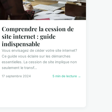
Comprendre la cession de
site internet : guide
indispensable
Vous envisagez de céder votre site internet?
Ce guide vous éclaire sur les démarches
essentielles. La cession de site implique non
seulement le transf...
17 septembre 2024
5 min de lecture →